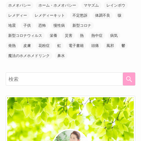
ホメオパシー
ホーム・ホメオパシー
マヤズム
レインボウ
レメディー
レメディーキット
不定愁訴
体調不良
咳
地震
子供
恐怖
慢性病
新型コロナ
新型コロナウィルス
栄養
災害
熱
熱中症
病気
発熱
皮膚
花粉症
虹
電子書籍
頭痛
風邪
鬱
魔法のホメホメドリンク
鼻水