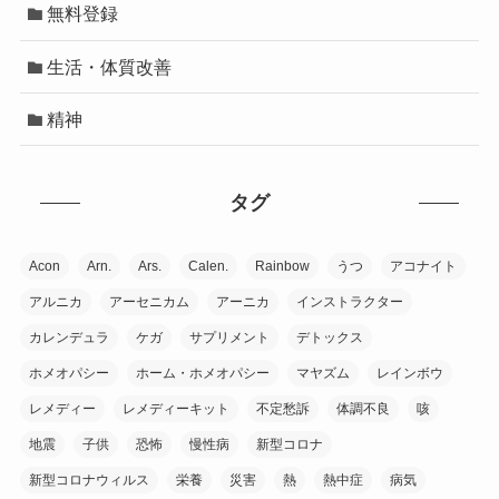
無料登録
生活・体質改善
精神
タグ
Acon
Arn.
Ars.
Calen.
Rainbow
うつ
アコナイト
アルニカ
アーセニカム
アーニカ
インストラクター
カレンデュラ
ケガ
サプリメント
デトックス
ホメオパシー
ホーム・ホメオパシー
マヤズム
レインボウ
レメディー
レメディーキット
不定愁訴
体調不良
咳
地震
子供
恐怖
慢性病
新型コロナ
新型コロナウィルス
栄養
災害
熱
熱中症
病気