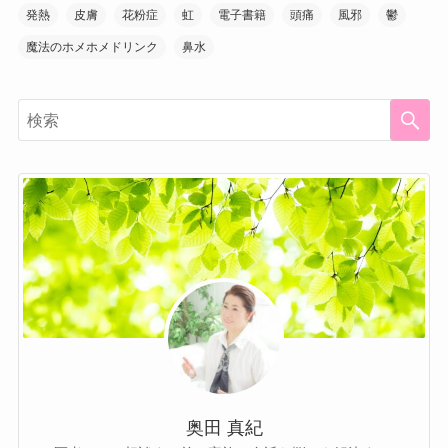
発熱
皮膚
花粉症
虹
電子書籍
頭痛
風邪
鬱
魔法のホメホメドリンク
鼻水
奥田 真紀