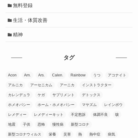
無料登録
生活・体質改善
精神
タグ
Acon
Arn.
Ars.
Calen.
Rainbow
うつ
アコナイト
アルニカ
アーセニカム
アーニカ
インストラクター
カレンデュラ
ケガ
サプリメント
デトックス
ホメオパシー
ホーム・ホメオパシー
マヤズム
レインボウ
レメディー
レメディーキット
不定愁訴
体調不良
咳
地震
子供
恐怖
慢性病
新型コロナ
新型コロナウィルス
栄養
災害
熱
熱中症
病気