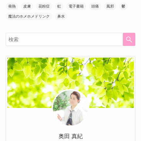
発熱
皮膚
花粉症
虹
電子書籍
頭痛
風邪
鬱
魔法のホメホメドリンク
鼻水
奥田 真紀