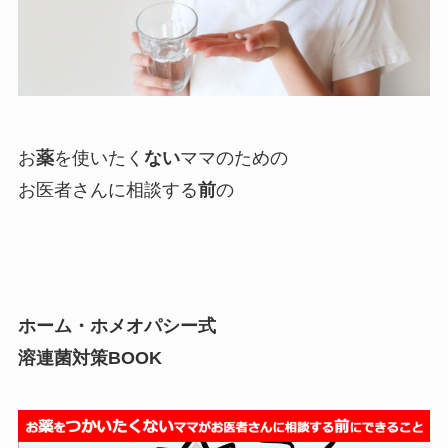
お
薬
を使いたく
ない
ママのための
お医者さんに相談する
前
の
ホーム・ホメオパシー式
溶連菌対策BOOK