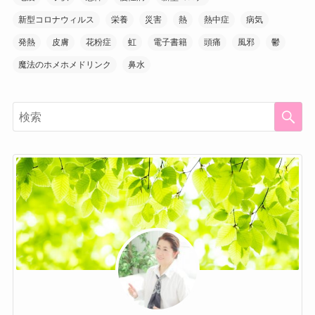
新型コロナウィルス
栄養
災害
熱
熱中症
病気
発熱
皮膚
花粉症
虹
電子書籍
頭痛
風邪
鬱
魔法のホメホメドリンク
鼻水