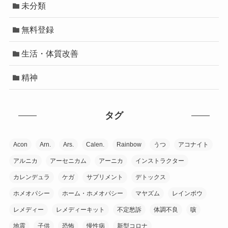
未分類
無料登録
生活・体質改善
精神
タグ
Acon
Arn.
Ars.
Calen.
Rainbow
うつ
アコナイト
アルニカ
アーセニカム
アーニカ
インストラクター
カレンデュラ
ケガ
サプリメント
デトックス
ホメオパシー
ホーム・ホメオパシー
マヤズム
レインボウ
レメディー
レメディーキット
不定愁訴
体調不良
咳
地震
子供
恐怖
慢性病
新型コロナ