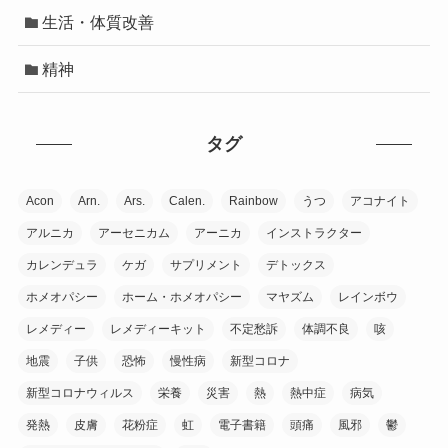
生活・体質改善
精神
タグ
Acon
Arn.
Ars.
Calen.
Rainbow
うつ
アコナイト
アルニカ
アーセニカム
アーニカ
インストラクター
カレンデュラ
ケガ
サプリメント
デトックス
ホメオパシー
ホーム・ホメオパシー
マヤズム
レインボウ
レメディー
レメディーキット
不定愁訴
体調不良
咳
地震
子供
恐怖
慢性病
新型コロナ
新型コロナウィルス
栄養
災害
熱
熱中症
病気
発熱
皮膚
花粉症
虹
電子書籍
頭痛
風邪
鬱