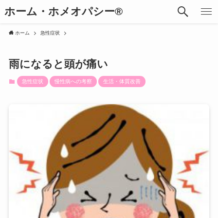
ホーム・ホメオパシー®︎
ホーム
急性症状
雨になると頭が痛い
急性症状
慢性病への考察
生活・体質改善