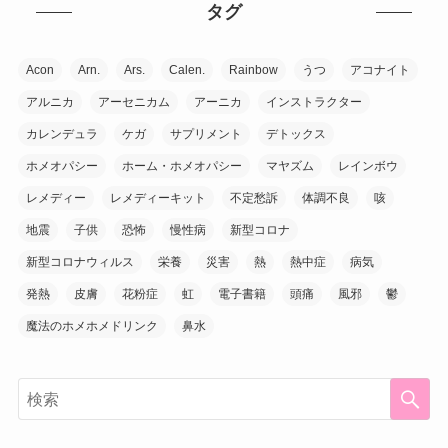
タグ
Acon
Arn.
Ars.
Calen.
Rainbow
うつ
アコナイト
アルニカ
アーセニカム
アーニカ
インストラクター
カレンデュラ
ケガ
サプリメント
デトックス
ホメオパシー
ホーム・ホメオパシー
マヤズム
レインボウ
レメディー
レメディーキット
不定愁訴
体調不良
咳
地震
子供
恐怖
慢性病
新型コロナ
新型コロナウィルス
栄養
災害
熱
熱中症
病気
発熱
皮膚
花粉症
虹
電子書籍
頭痛
風邪
鬱
魔法のホメホメドリンク
鼻水